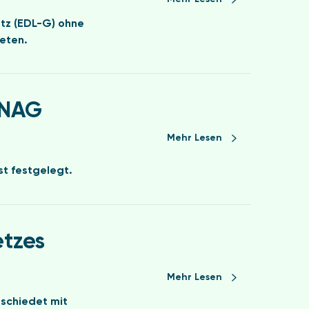
tz (EDL-G) ohne
reten.
ENAG
Mehr Lesen
st festgelegt.
etzes
Mehr Lesen
schiedet mit