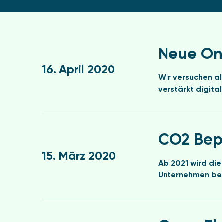
N
e
Neue Onl
u
16. April 2020
e
Wir versuchen al
O
verstärkt digita
n
l
i
C
n
O
CO2 Bep
e
2
D
15. März 2020
B
i
Ab 2021 wird di
e
e
Unternehmen bed
p
n
r
s
e
G
t
i
r