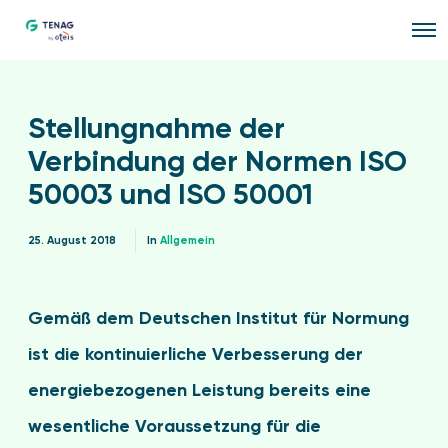
O
p
e
n
M
e
Stellungnahme der
n
u
Verbindung der Normen ISO
50003 und ISO 50001
25. August 2018
In
Allgemein
Gemäß dem Deutschen Institut für Normung
ist die kontinuierliche Verbesserung der
energiebezogenen Leistung bereits eine
wesentliche Voraussetzung für die