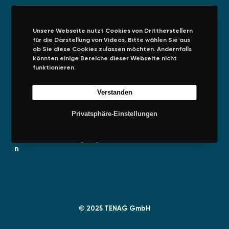
h
t
Unsere Webseite nutzt Cookies von Drittherstellern
!
für die Darstellung von Videos. Bitte wählen Sie aus
Unternehmen
Rechtliches
ob Sie diese Cookies zulassen möchten. Andernfalls
könnten einige Bereiche dieser Webseite nicht
Über uns
Impressum
funktionieren.
Presseinformationen
Datenschutz
Verstanden
Allgemeine
Privatsphäre
Einkaufsbedingungen
Privatsphäre-Einstellungen
Allgemeine
Geschäftsbedingunge
n
© 2025 TENAG GmbH