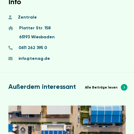
Info
Zentrale
Platter Str. 158
65193 Wiesbaden
0611 262 395 0
info@tenag.de
Außerdem interessant
Alle Beiträge lesen
E
n
E
f