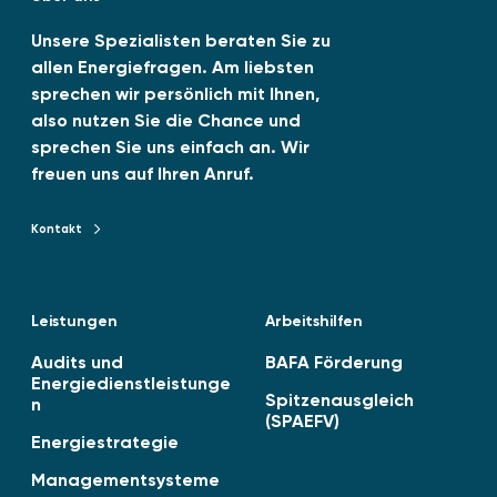
d
b
2
0
I
e
Unsere Spezialisten beraten Sie zu
2
allen Energiefragen. Am liebsten
n
6
sprechen wir persönlich mit Ihnen,
-
also nutzen Sie die Chance und
0
sprechen Sie uns einfach an. Wir
6
freuen uns auf Ihren Anruf.
v
e
Kontakt
Kontakt zu TENAG GmbH
r
ö
f
Leistungen
Arbeitshilfen
f
e
Audits und
BAFA Förderung
n
Energiedienstleistunge
Spitzenausgleich
n
t
(SPAEFV)
l
Energiestrategie
i
Managementsysteme
c