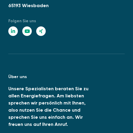
65193 Wiesbaden
Folgen Sie uns
L
Y
X
i
o
I
n
u
N
k
T
G
e
u
Über uns
d
b
I
e
Unsere Spezialisten beraten Sie zu
allen Energiefragen. Am liebsten
n
sprechen wir persönlich mit Ihnen,
also nutzen Sie die Chance und
sprechen Sie uns einfach an. Wir
freuen uns auf Ihren Anruf.