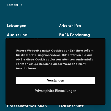
Kontakt
Kontakt zu TENAG GmbH
Leistungen
Arbeitshilfen
Audits und
BAFA Förderung
Energiedienstleistunge
Spitzenausgleich
n
(SPAEFV)
Unsere Webseite nutzt Cookies von Drittherstellern
Energiestrategie
für die Darstellung von Videos. Bitte wählen Sie aus
ob Sie diese Cookies zulassen möchten. Andernfalls
Managementsysteme
könnten einige Bereiche dieser Webseite nicht
funktionieren.
Verstanden
Unternehmen
Rechtliches
Privatsphäre-Einstellungen
Über uns
Impressum
Presseinformationen
Datenschutz