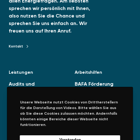
allen Energiefragen. Am liebsten
n
sprechen wir persönlich mit Ihnen,
also nutzen Sie die Chance und
sprechen Sie uns einfach an. Wir
freuen uns auf Ihren Anruf.
Kontakt
Kontakt zu TENAG GmbH
Leistungen
Arbeitshilfen
Audits und
BAFA Förderung
Energiedienstleistunge
Spitzenausgleich
n
(SPAEFV)
Unsere Webseite nutzt Cookies von Drittherstellern
Energiestrategie
für die Darstellung von Videos. Bitte wählen Sie aus
ob Sie diese Cookies zulassen möchten. Andernfalls
Managementsysteme
könnten einige Bereiche dieser Webseite nicht
funktionieren.
Verstanden