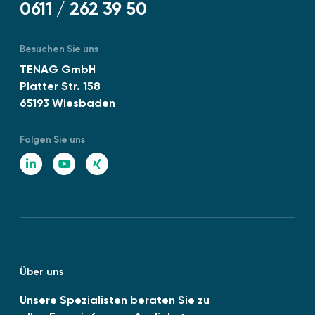
0611 / 262 39 50
Besuchen Sie uns
TENAG GmbH
Platter Str. 158
65193 Wiesbaden
Folgen Sie uns
L
Y
X
i
o
I
n
u
N
k
T
G
e
u
Über uns
d
b
I
e
Unsere Spezialisten beraten Sie zu