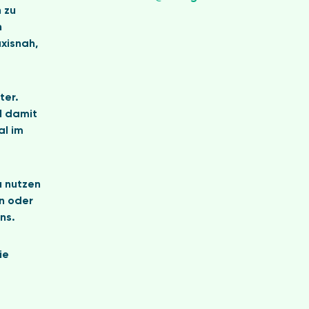
 zu
n
xisnah,
ter.
l damit
al im
u nutzen
n oder
ns.
ie