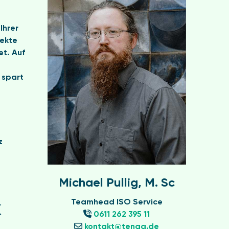
Ihrer
pekte
et. Auf
 spart
z
Michael Pullig, M. Sc
Teamhead ISO Service
k
0611 262 395 11
kontakt@tenag.de