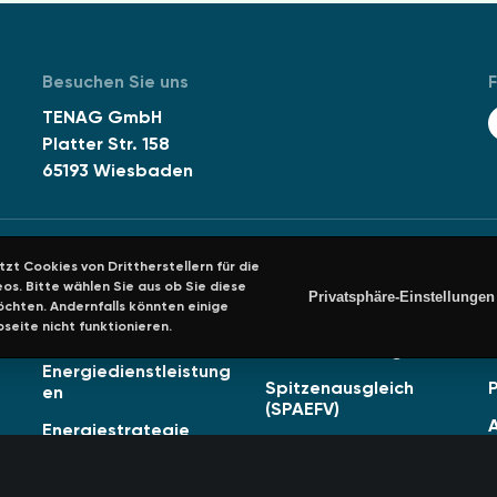
Besuchen Sie uns
F
TENAG GmbH
Platter Str. 158
65193 Wiesbaden
zt Cookies von Drittherstellern für die
os. Bitte wählen Sie aus ob Sie diese
Privatsphäre-Einstellungen
Leistungen
Arbeitshilfen
chten. Andernfalls könnten einige
seite nicht funktionieren.
Audits und
BAFA Förderung
Energiedienstleistung
Spitzenausgleich
en
(SPAEFV)
Energiestrategie
Managementsysteme