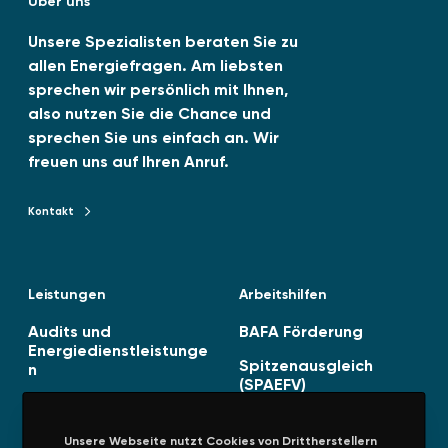
Über uns
d
b
I
e
Unsere Spezialisten beraten Sie zu
allen Energiefragen. Am liebsten
n
sprechen wir persönlich mit Ihnen,
also nutzen Sie die Chance und
sprechen Sie uns einfach an. Wir
freuen uns auf Ihren Anruf.
Kontakt
Kontakt zu TENAG GmbH
Leistungen
Arbeitshilfen
Audits und
BAFA Förderung
Energiedienstleistunge
Spitzenausgleich
n
(SPAEFV)
Energiestrategie
Managementsysteme
Unsere Webseite nutzt Cookies von Drittherstellern