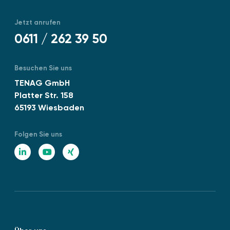
Jetzt anrufen
0611 / 262 39 50
Besuchen Sie uns
TENAG GmbH
Platter Str. 158
65193 Wiesbaden
Folgen Sie uns
L
Y
X
i
o
I
n
u
N
k
T
G
e
u