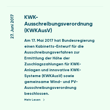
m
a
s
0
a
m
c
K
0
„
m
h
W
27. Juni 2017
KWK-
3
I
d
e
K
i
Ausschreibungsverordnung
S
a
i
-
m
(KWKAusV)
O
t
d
A
T
5
e
e
u
E
Am 17. Mai 2017 hat Bundesregierung
0
n
r
s
N
einen Kabinetts-Entwurf für die
0
r
–
s
A
Ausschreibungsverfahren zur
0
e
4
c
G
Ermittlung der Höhe der
3
g
2
h
S
Zuschlagszahlungen für KWK-
–
i
.
r
c
Anlagen und innovative KWK-
D
s
B
e
h
Systeme (KWKAusV) sowie
i
t
I
i
u
gemeinsame Wind- und PV-
e
e
m
b
l
Ausschreibungsverordnung
V
r
S
u
u
beschlossen.
e
s
c
n
n
Mehr Lesen
r
v
h
g
g
b
e
V
s