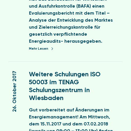
u
s
und Ausfuhrkontrolle (BAFA) einen
n
t
Evaluierungsbericht mit dem Titel –
g
a
Analyse der Entwicklung des Marktes
s
r
und Zielerreichungskontrolle für
b
t
gesetzlich verpflichtende
e
e
Energieaudits- herausgegeben.
r
t
Mehr Lesen
i
e
c
r
W
h
s
e
26. Oktober 2017
Weitere Schulungen ISO
t
t
i
50003 im TENAG
E
i
t
n
Schulungszentrum in
m
e
e
Wiesbaden
S
r
r
o
e
g
Gut vorbereitet auf Änderungen im
m
S
i
Energiemanagement! Am Mittwoch,
m
c
e
dem 15.11.2017 und dem 07.02.2018
e
h