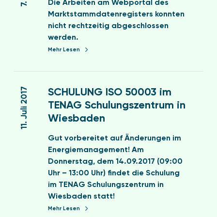
Die Arbeiten am Webportal des
g
s
K
Marktstammdatenregisters konnten
e
t
ü
nicht rechtzeitig abgeschlossen
s
e
h
werden.
-
l
l
Mehr Lesen
S
l
t
c
u
ü
S
h
n
r
C
11. Juli 2017
SCHULUNG ISO 50003 im
u
g
m
H
l
d
TENAG Schulungszentrum in
e
U
u
e
u
Wiesbaden
L
n
s
n
U
g
M
Gut vorbereitet auf Änderungen im
d
N
z
a
Energiemanagement! Am
N
G
u
r
Donnerstag, dem 14.09.2017 (09:00
a
I
m
k
Uhr – 13:00 Uhr) findet die Schulung
s
S
T
t
im TENAG Schulungszentrum in
s
O
h
s
Wiesbaden statt!
a
5
e
t
b
Mehr Lesen
0