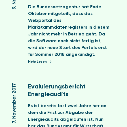
g
n
g
k
2
i
Die Bundesnetzagentur hat Ende
2
i
s
0
m
Oktober mitgeteilt, dass das
0
e
t
1
M
Webportal des
1
S
a
8
i
Markstammdatenregisters in diesem
8
t
m
o
t
Jahr nicht mehr in Betrieb geht. Da
G
m
n
t
die Software noch nicht fertig ist,
d
l
e
wird der neue Start des Portals erst
a
i
l
für Sommer 2018 angekündigt.
t
n
s
Mehr Lesen
e
e
t
n
a
E
r
n
v
7. November 2017
e
Evaluierungsbericht
d
a
g
Energieaudits
l
i
u
s
Es ist bereits fast zwei Jahre her an
i
t
dem die Frist zur Abgabe der
e
e
Energieaudits abgelaufen ist. Nun
r
r
hat das Bundesamt für Wirtschaft