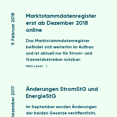
r
p
l
a
M
f
a
­
a
l
9. Februar 2018
Marktstammdatenregister
t
g
r
i
t
erst ab Dezember 2018
e
k
c
f
online
n
t
h
ü
z
s
t
r
Das Marktstammdatenregister
u
t
e
s
befindet sich weiterhin im Aufbau
m
a
n
t
und ist aktuell nur für Strom- und
M
m
z
r
Gasnetzbetreiber nutzbar.
a
m
u
o
Mehr Lesen
r
d
r
m
k
a
E
k
Ä
t
t
n
o
n
19. Dezember 2017
Änderungen StromStG und
e
e
s
d
s
n
r
EnergieStG
t
e
t
r
g
e
r
a
Im September wurden Änderungen
e
i
n
u
m
der beiden Gesetze veröffentlicht,
g
e
i