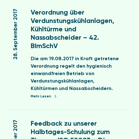
V
r
N
e
28. September 2017
Verordnung über
G
A
r
e
Verdunstungskühlanlagen,
G
o
w
Kühltürme und
S
r
e
c
Nassabscheider – 42.
d
r
h
BImSchV
n
b
u
u
e
l
Die am 19.08.2017 in Kraft getretene
n
a
u
Verordnung regelt den hygienisch
g
b
n
einwandfreien Betrieb von
ü
f
g
Verdunstungskühlanlagen,
b
a
s
Kühltürmen und Nassabscheidern.
e
l
z
Mehr Lesen
r
l
e
V
v
n
F
e
e
t
e
r
Feedback zu unserer
r
r
e
d
Halbtages-Schulung zum
o
u
d
u
r