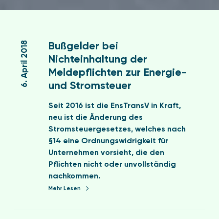
B
u
6. April 2018
Bußgelder bei
ß
Nichteinhaltung der
g
Meldepflichten zur Energie-
e
und Stromsteuer
l
d
Seit 2016 ist die EnsTransV in Kraft,
e
neu ist die Änderung des
r
Stromsteuergesetzes, welches nach
b
§14 eine Ordnungswidrigkeit für
e
Unternehmen vorsieht, die den
i
Pflichten nicht oder unvollständig
N
nachkommen.
i
Mehr Lesen
c
h
H
t