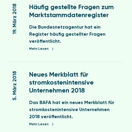
ä
19. März 2018
e
Häu­fig ge­stell­te Fra­gen zum
u
i
Markt­stamm­da­ten­re­gis­ter
­
n
f
h
Die Bundesnetzagentur hat ein
i
a
Register häufig gestellter Fragen
g
l
veröffentlicht.
g
t
Mehr Lesen
e
u
n
N
s
g
e
5. März 2018
Neues Merkblatt für
t
d
u
stromkostenintensive
e
e
e
l
Unternehmen 2018
r
s
l
M
M
Das BAFA hat ein neues Merkblatt für
­
e
e
stromkostenintensive Unternehmen
t
l
r
2018 veröffentlicht.
e
d
k
F
Mehr Lesen
e
b