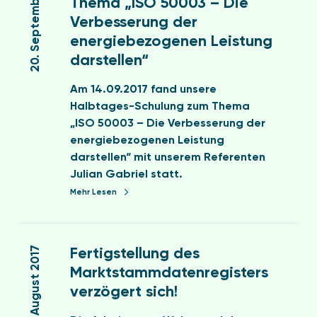
20. September 2017
Thema „ISO 50003 – Die
m
b
n
d
Verbesserung der
i
a
s
n
n
energiebezogenen Leistung
c
t
u
W
darstellen“
k
u
n
i
z
n
g
e
Am 14.09.2017 fand unsere
u
g
(
s
Halbtages-Schulung zum Thema
u
s
G
b
„ISO 50003 – Die Verbesserung der
n
k
e
a
energiebezogenen Leistung
s
ü
w
d
darstellen“ mit unserem Referenten
e
h
A
e
Julian Gabriel statt.
r
l
b
n
Mehr Lesen
e
a
f
r
n
V
H
F
l
)
a
e
a
7. August 2017
Fertigstellung des
l
r
g
Marktstammdatenregisters
b
t
e
verzögert sich!
t
i
n
a
g
,