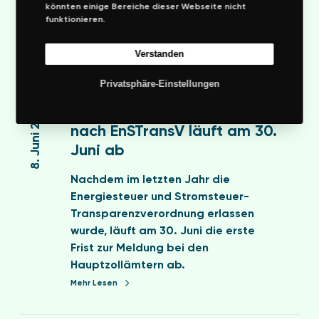
)
könnten einige Bereiche dieser Webseite nicht
r
t
Marktstammdatenregisterverordnun
e
funktionieren.
k
z
g (MaStRV) in Kraft
z
t
e
o
Mehr Lesen
Verstanden
s
i
g
t
t
e
Privatsphäre-Einstellungen
F
a
i
n
r
8. Juni 2017
Frist für die Meldepflichten
m
g
e
i
m
nach EnSTransV läuft am 30.
e
n
s
d
Juni ab
r
L
t
a
n
e
f
t
Nachdem im letzten Jahr die
e
i
ü
e
Energiesteuer und Stromsteuer-
u
s
r
n
Transparenzverordnung erlassen
e
t
d
r
wurde, läuft am 30. Juni die erste
r
u
i
e
Frist zur Meldung bei den
n
n
e
g
Hauptzollämtern ab.
o
g
M
i
Mehr Lesen
d
d
e
s
e
a
l
t