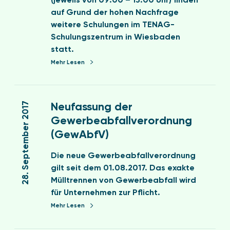
a
(jeweils von 09:00 – 13:00 Uhr) finden
r
u
u
auf Grund der hohen Nachfrage
2
l
d
weitere Schulungen im TENAG-
0
u
i
Schulungszentrum in Wiesbaden
1
n
t
statt.
8
g
s
Mehr Lesen
e
n
N
I
e
28. September 2017
S
Neufassung der
u
O
Gewerbeabfallverordnung
f
5
(GewAbfV)
a
0
s
0
Die neue Gewerbeabfallverordnung
s
0
gilt seit dem 01.08.2017. Das exakte
u
3
Mülltrennen von Gewerbeabfall wird
n
i
für Unternehmen zur Pflicht.
g
m
Mehr Lesen
d
T
e
E