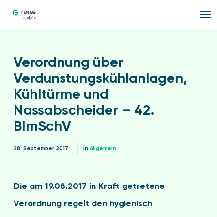
O
p
e
n
M
e
Verordnung über
n
u
Verdunstungskühlanlagen,
Kühltürme und
Nassabscheider – 42.
BImSchV
28. September 2017
In
Allgemein
Die am 19.08.2017 in Kraft getretene
Verordnung regelt den hygienisch