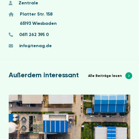
Zentrale
Platter Str. 158
65193 Wiesbaden
0611 262 395 0
info@tenag.de
Außerdem interessant
Alle Beiträge lesen
E
n
E
f
G
u