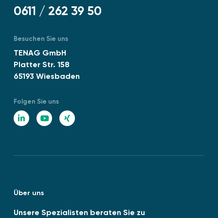
u
c
o
0611 / 262 39 50
e
h
r
n
t
m
D
Besuchen Sie uns
f
I
TENAG GmbH
ü
N
Platter Str. 158
r
E
65193 Wiesbaden
A
N
b
I
w
Folgen Sie uns
S
ä
O
L
Y
X
r
1
i
o
I
m
4
e
n
u
N
0
“
0
k
T
G
1
e
u
:
Über uns
d
b
2
0
I
e
Unsere Spezialisten beraten Sie zu