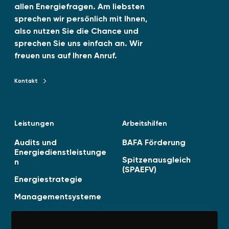
2
allen Energiefragen. Am liebsten
n
6
sprechen wir persönlich mit Ihnen,
-
also nutzen Sie die Chance und
0
sprechen Sie uns einfach an. Wir
6
freuen uns auf Ihren Anruf.
v
e
Kontakt
Kontakt zu TENAG GmbH
r
ö
f
Leistungen
Arbeitshilfen
f
e
Audits und
BAFA Förderung
n
Energiedienstleistunge
Spitzenausgleich
n
t
(SPAEFV)
l
Energiestrategie
i
Managementsysteme
c
h
t