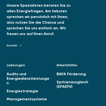
0
I
e
Unsere Spezialisten beraten Sie zu
2
allen Energiefragen. Am liebsten
n
6
sprechen wir persönlich mit Ihnen,
-
also nutzen Sie die Chance und
0
sprechen Sie uns einfach an. Wir
6
freuen uns auf Ihren Anruf.
v
e
Kontakt
Kontakt zu TENAG GmbH
r
ö
f
Leistungen
Arbeitshilfen
f
e
Audits und
BAFA Förderung
n
Energiedienstleistunge
Spitzenausgleich
n
t
(SPAEFV)
l
Energiestrategie
i
Managementsysteme
c