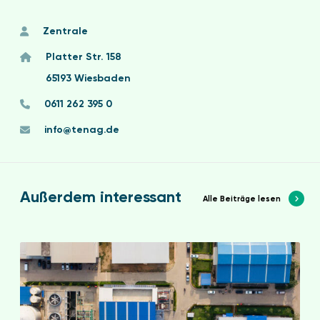
Zentrale
Platter Str. 158
65193 Wiesbaden
0611 262 395 0
info@tenag.de
Außerdem interessant
Alle Beiträge lesen
E
n
E
f
G