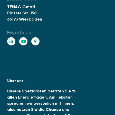
f
I
TENAG GmbH
ü
N
Platter Str. 158
r
E
65193 Wiesbaden
A
N
b
I
w
Folgen Sie uns
S
ä
O
L
Y
X
r
1
i
o
I
m
4
e
n
u
N
0
“
0
k
T
G
1
e
u
:
Über uns
d
b
2
0
I
e
Unsere Spezialisten beraten Sie zu
2
allen Energiefragen. Am liebsten
n
6
sprechen wir persönlich mit Ihnen,
-
also nutzen Sie die Chance und
0