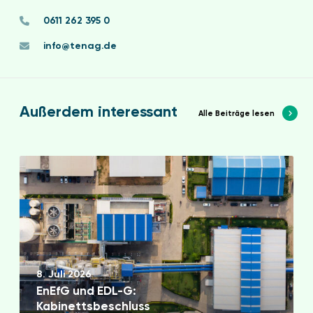
0611 262 395 0
info@tenag.de
Außerdem interessant
Alle Beiträge lesen
E
n
E
f
G
u
n
8. Juli 2026
d
EnEfG und EDL-G:
E
Kabinettsbeschluss