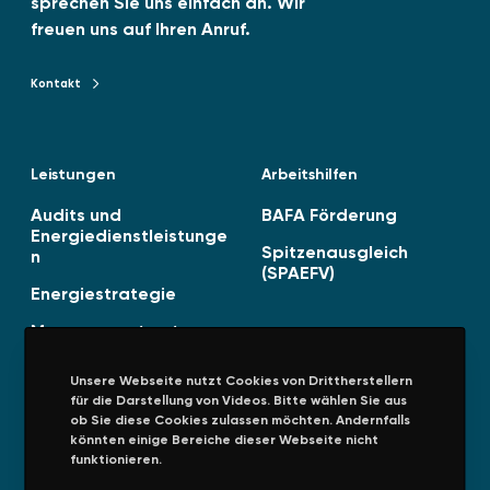
sprechen Sie uns einfach an. Wir
6
freuen uns auf Ihren Anruf.
v
e
Kontakt
Kontakt zu TENAG GmbH
r
ö
f
Leistungen
Arbeitshilfen
f
e
Audits und
BAFA Förderung
n
Energiedienstleistunge
Spitzenausgleich
n
t
(SPAEFV)
l
Energiestrategie
i
Managementsysteme
c
h
Unsere Webseite nutzt Cookies von Drittherstellern
t
für die Darstellung von Videos. Bitte wählen Sie aus
!
ob Sie diese Cookies zulassen möchten. Andernfalls
könnten einige Bereiche dieser Webseite nicht
Unternehmen
Rechtliches
funktionieren.