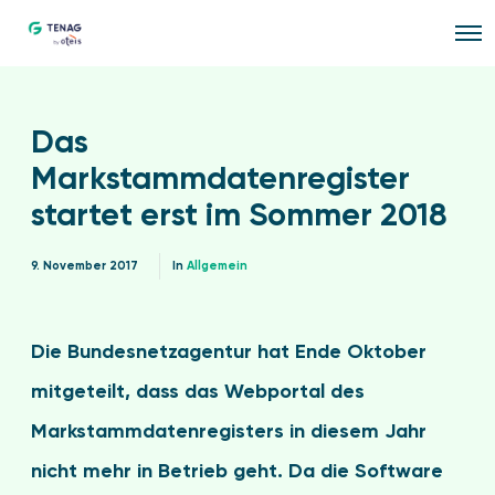
O
p
e
n
M
e
Das
n
u
Markstammdatenregister
startet erst im Sommer 2018
9. November 2017
In
Allgemein
Die Bundesnetzagentur hat Ende Oktober
mitgeteilt, dass das Webportal des
Markstammdatenregisters in diesem Jahr
nicht mehr in Betrieb geht. Da die Software