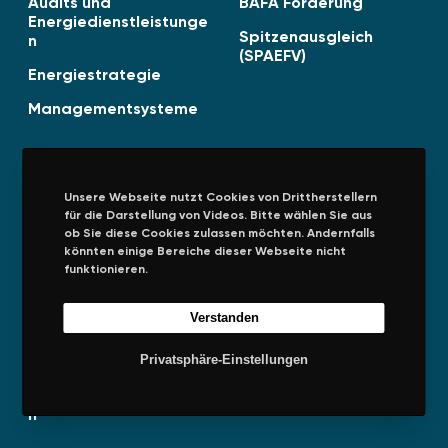
Audits und
BAFA Förderung
n
Energiedienstleistunge
Spitzenausgleich
n
t
(SPAEFV)
l
Energiestrategie
i
Managementsysteme
c
h
t
!
Unsere Webseite nutzt Cookies von Drittherstellern
für die Darstellung von Videos. Bitte wählen Sie aus
Unternehmen
Rechtliches
ob Sie diese Cookies zulassen möchten. Andernfalls
könnten einige Bereiche dieser Webseite nicht
Über uns
Impressum
funktionieren.
Presseinformationen
Datenschutz
Verstanden
Allgemeine
Privatsphäre
Einkaufsbedingungen
Privatsphäre-Einstellungen
Allgemeine
Geschäftsbedingunge
n