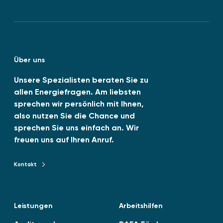
m
4
e
n
u
N
0
“
0
k
T
G
1
e
u
:
Über uns
d
b
2
0
I
e
Unsere Spezialisten beraten Sie zu
2
allen Energiefragen. Am liebsten
n
6
sprechen wir persönlich mit Ihnen,
-
also nutzen Sie die Chance und
0
sprechen Sie uns einfach an. Wir
6
freuen uns auf Ihren Anruf.
v
e
Kontakt
Kontakt zu TENAG GmbH
r
ö
f
Leistungen
Arbeitshilfen
f
e