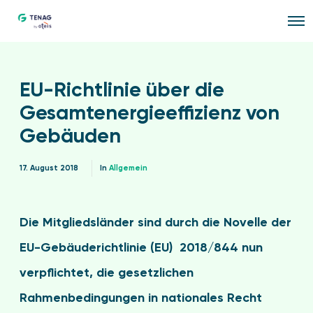
O
p
e
n
M
e
EU-Richtlinie über die
n
u
Gesamtenergieeffizienz von
Gebäuden
17. August 2018
In
Allgemein
Die Mitgliedsländer sind durch die Novelle der
EU-Gebäuderichtlinie (EU) 2018/844 nun
verpflichtet, die gesetzlichen
Rahmenbedingungen in nationales Recht