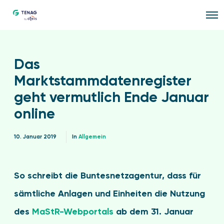
O
p
e
n
M
e
Das
n
u
Marktstammdatenregister
geht vermutlich Ende Januar
online
10. Januar 2019
In
Allgemein
So schreibt die Buntesnetzagentur, dass für
sämtliche Anlagen und Einheiten die Nutzung
des
MaStR-Webportals
ab dem 31. Januar