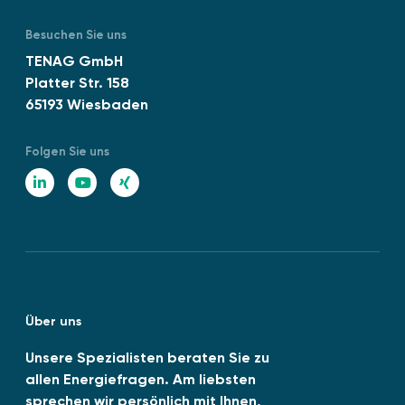
n
t
m
D
Besuchen Sie uns
f
I
TENAG GmbH
ü
N
Platter Str. 158
r
E
65193 Wiesbaden
A
N
b
I
w
Folgen Sie uns
S
ä
O
L
Y
X
r
1
i
o
I
m
4
e
n
u
N
0
“
0
k
T
G
1
e
u
:
Über uns
d
b
2
0
I
e
Unsere Spezialisten beraten Sie zu
2
allen Energiefragen. Am liebsten
n
6
sprechen wir persönlich mit Ihnen,