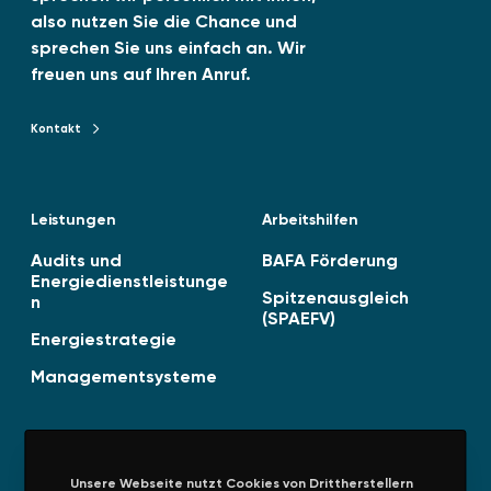
-
also nutzen Sie die Chance und
0
sprechen Sie uns einfach an. Wir
6
freuen uns auf Ihren Anruf.
v
e
Kontakt
Kontakt zu TENAG GmbH
r
ö
f
Leistungen
Arbeitshilfen
f
e
Audits und
BAFA Förderung
n
Energiedienstleistunge
Spitzenausgleich
n
t
(SPAEFV)
l
Energiestrategie
i
Managementsysteme
c
h
t
!
Unsere Webseite nutzt Cookies von Drittherstellern