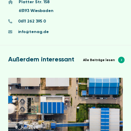
Platter Str. 158
65193 Wiesbaden
0611 262 395 0
info@tenag.de
Außerdem interessant
Alle Beiträge lesen
E
n
E
f
G
u
n
8. Juli 2026
d