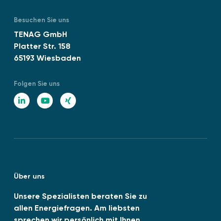
n
t
m
D
Besuchen Sie uns
f
I
TENAG GmbH
ü
N
Platter Str. 158
r
E
65193 Wiesbaden
A
N
b
I
w
Folgen Sie uns
S
ä
O
L
Y
X
r
1
i
o
I
m
4
e
n
u
N
0
“
0
k
T
G
1
e
u
:
Über uns
d
b
2
0
I
e
Unsere Spezialisten beraten Sie zu
2
allen Energiefragen. Am liebsten
n
6
sprechen wir persönlich mit Ihnen,