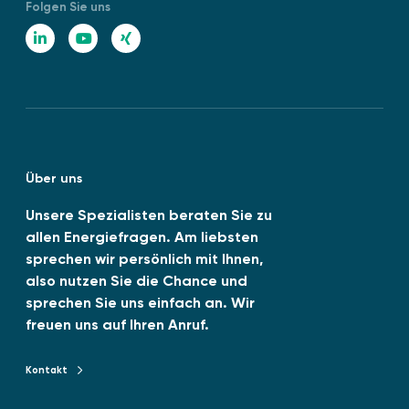
w
Folgen Sie uns
S
ä
O
L
Y
X
r
1
i
o
I
m
4
e
n
u
N
0
“
0
k
T
G
1
e
u
:
Über uns
d
b
2
0
I
e
Unsere Spezialisten beraten Sie zu
2
allen Energiefragen. Am liebsten
n
6
sprechen wir persönlich mit Ihnen,
-
also nutzen Sie die Chance und
0
sprechen Sie uns einfach an. Wir
6
freuen uns auf Ihren Anruf.
v
e
Kontakt
Kontakt zu TENAG GmbH
r
ö