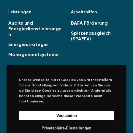
f
Leistungen
Arbeitshilfen
f
e
Audits und
BAFA Förderung
n
Energiedienstleistunge
Spitzenausgleich
n
t
(SPAEFV)
l
Energiestrategie
i
Managementsysteme
c
h
t
!
Unsere Webseite nutzt Cookies von Drittherstellern
für die Darstellung von Videos. Bitte wählen Sie aus
Unternehmen
Rechtliches
ob Sie diese Cookies zulassen möchten. Andernfalls
könnten einige Bereiche dieser Webseite nicht
Über uns
Impressum
funktionieren.
Presseinformationen
Datenschutz
Verstanden
Allgemeine
Privatsphäre
Einkaufsbedingungen
Privatsphäre-Einstellungen