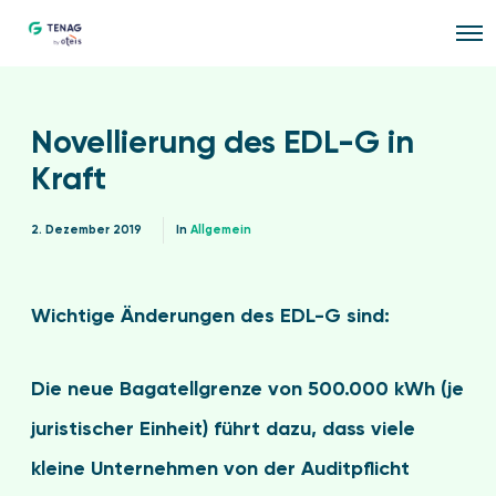
O
p
e
n
M
e
Novellierung des EDL-G in
n
u
Kraft
2. Dezember 2019
In
Allgemein
Wichtige Änderungen des EDL-G sind:
Die neue Bagatellgrenze von 500.000 kWh (je
juristischer Einheit) führt dazu, dass viele
kleine Unternehmen von der Auditpflicht