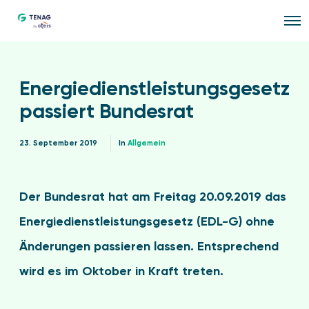
O
p
e
n
M
e
Energiedienstleistungsgesetz
n
u
passiert Bundesrat
23. September 2019
In
Allgemein
Der Bundesrat hat am Freitag 20.09.2019 das
Energiedienstleistungsgesetz (EDL-G) ohne
Änderungen passieren lassen. Entsprechend
wird es im Oktober in Kraft treten.