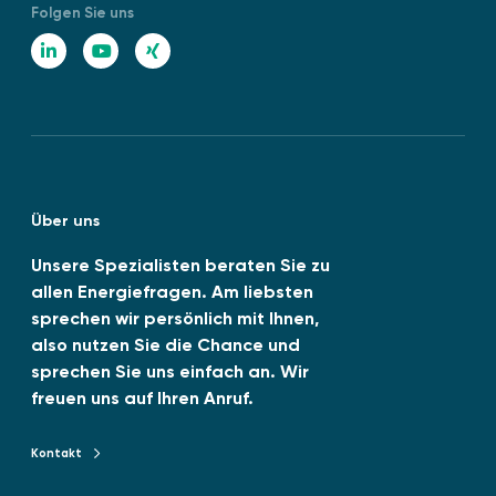
w
Folgen Sie uns
S
ä
O
L
Y
X
r
1
i
o
I
m
4
e
n
u
N
0
“
0
k
T
G
1
e
u
:
Über uns
d
b
2
0
I
e
Unsere Spezialisten beraten Sie zu
2
allen Energiefragen. Am liebsten
n
6
sprechen wir persönlich mit Ihnen,
-
also nutzen Sie die Chance und
0
sprechen Sie uns einfach an. Wir
6
freuen uns auf Ihren Anruf.
v
e
Kontakt
Kontakt zu TENAG GmbH
r