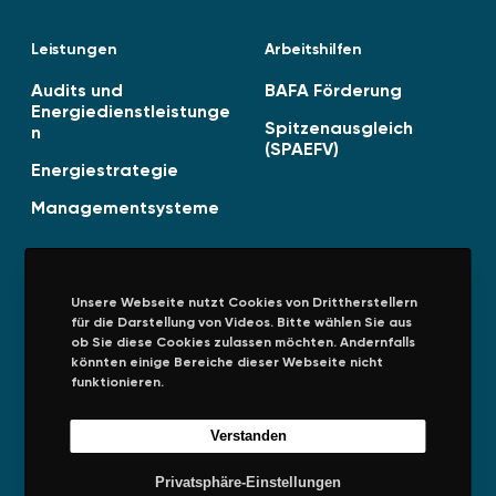
ö
f
Leistungen
Arbeitshilfen
f
e
Audits und
BAFA Förderung
n
Energiedienstleistunge
Spitzenausgleich
n
t
(SPAEFV)
l
Energiestrategie
i
Managementsysteme
c
h
t
!
Unsere Webseite nutzt Cookies von Drittherstellern
für die Darstellung von Videos. Bitte wählen Sie aus
Unternehmen
Rechtliches
ob Sie diese Cookies zulassen möchten. Andernfalls
könnten einige Bereiche dieser Webseite nicht
Über uns
Impressum
funktionieren.
Presseinformationen
Datenschutz
Verstanden
Allgemeine
Privatsphäre
Einkaufsbedingungen
Privatsphäre-Einstellungen