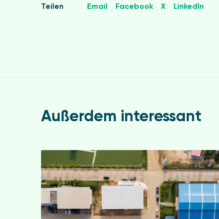
Teilen
Email
Facebook
X
LinkedIn
Außerdem interessant
E
n
E
f
G
u