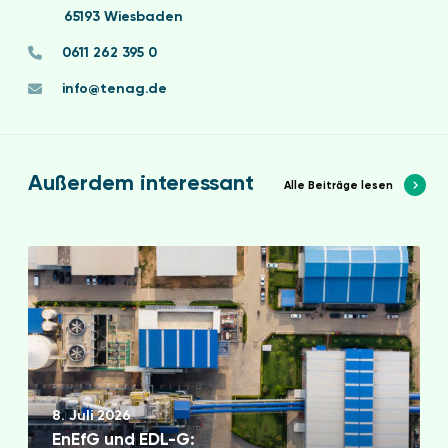
65193 Wiesbaden
0611 262 395 0
info@tenag.de
Außerdem interessant
Alle Beiträge lesen
E
n
E
f
G
u
n
8. Juli 2026
d
EnEfG und EDL-G: