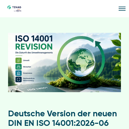
O
p
e
n
M
e
n
u
Deutsche Version der neuen
DIN EN ISO 14001:2026-06