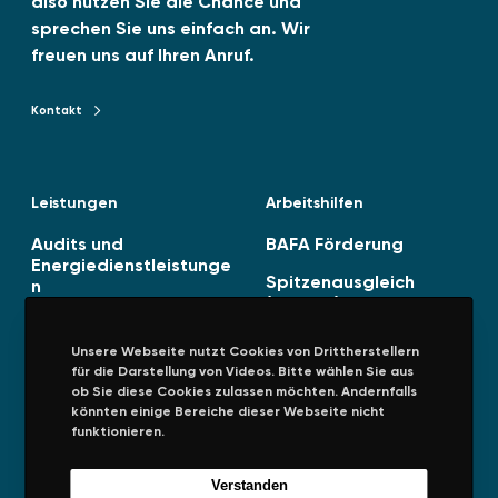
also nutzen Sie die Chance und
a
sprechen Sie uns einfach an. Wir
n
freuen uns auf Ihren Anruf.
f
o
Kontakt
Kontakt zu TENAG GmbH
r
d
e
Leistungen
Arbeitshilfen
r
u
Audits und
BAFA Förderung
n
Energiedienstleistunge
Spitzenausgleich
n
g
(SPAEFV)
u
Energiestrategie
n
Unsere Webseite nutzt Cookies von Drittherstellern
Managementsysteme
d
für die Darstellung von Videos. Bitte wählen Sie aus
ob Sie diese Cookies zulassen möchten. Andernfalls
P
könnten einige Bereiche dieser Webseite nicht
r
funktionieren.
a
x
Unternehmen
Rechtliches
Verstanden