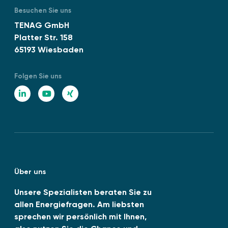
m
g
Besuchen Sie uns
f
e
TENAG GmbH
ü
m
Platter Str. 158
r
e
65193 Wiesbaden
A
n
b
t
w
Folgen Sie uns
–
ä
z
L
Y
X
r
w
i
o
I
m
i
e
n
u
N
s
“
c
k
T
G
h
e
u
e
Über uns
d
b
n
N
I
e
Unsere Spezialisten beraten Sie zu
o
allen Energiefragen. Am liebsten
n
r
sprechen wir persönlich mit Ihnen,
m