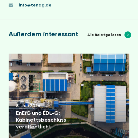
info@tenag.de
Außerdem interessant
Alle Beiträge lesen
E
n
E
f
G
u
n
8. Juli 2026
d
EnEfG und EDL-G:
E
Kabinettsbeschluss
D
veröffentlicht
L