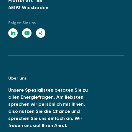
Platter Str. 158
r
E
65193 Wiesbaden
A
N
b
I
w
Folgen Sie uns
S
ä
O
L
Y
X
r
1
i
o
I
m
4
e
n
u
N
0
“
0
k
T
G
1
e
u
:
Über uns
d
b
2
0
I
e
Unsere Spezialisten beraten Sie zu
2
allen Energiefragen. Am liebsten
n
6
sprechen wir persönlich mit Ihnen,
-
also nutzen Sie die Chance und
0
sprechen Sie uns einfach an. Wir
6
freuen uns auf Ihren Anruf.
v