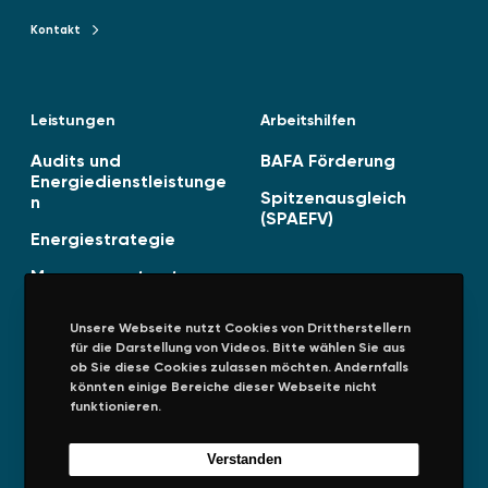
e
Kontakt
Kontakt zu TENAG GmbH
r
ö
f
Leistungen
Arbeitshilfen
f
e
Audits und
BAFA Förderung
n
Energiedienstleistunge
Spitzenausgleich
n
t
(SPAEFV)
l
Energiestrategie
i
Managementsysteme
c
h
Unsere Webseite nutzt Cookies von Drittherstellern
t
für die Darstellung von Videos. Bitte wählen Sie aus
!
ob Sie diese Cookies zulassen möchten. Andernfalls
könnten einige Bereiche dieser Webseite nicht
Unternehmen
Rechtliches
funktionieren.
Über uns
Impressum
Verstanden
Presseinformationen
Datenschutz