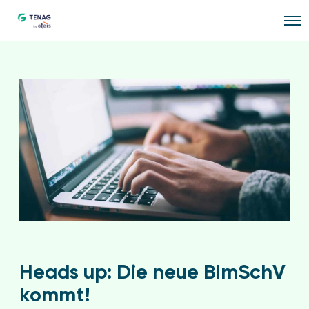
O
p
e
n
M
e
n
u
Heads up: Die neue BImSchV
kommt!