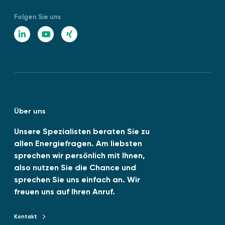
Folgen Sie uns
L
Y
X
i
o
I
n
u
N
k
T
G
e
u
Über uns
d
b
I
e
Unsere Spezialisten beraten Sie zu
allen Energiefragen. Am liebsten
n
sprechen wir persönlich mit Ihnen,
also nutzen Sie die Chance und
sprechen Sie uns einfach an. Wir
freuen uns auf Ihren Anruf.
Kontakt
Kontakt zu TENAG GmbH