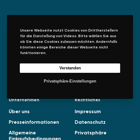
Leistungen
Arbeitshilfen
Unsere Webseite nutzt Cookies von Drittherstellern
Audits und
BAFA Förderung
für die Darstellung von Videos. Bitte wählen Sie aus
Energiedienstleistunge
ob Sie diese Cookies zulassen möchten. Andernfalls
Spitzenausgleich
n
könnten einige Bereiche dieser Webseite nicht
(SPAEFV)
funktionieren.
Energiestrategie
Managementsysteme
Verstanden
Privatsphäre-Einstellungen
Unternehmen
Rechtliches
Über uns
Impressum
Presseinformationen
Datenschutz
Allgemeine
Privatsphäre
Einkaufsbedingungen