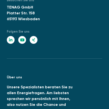
Besuchen Sie uns
TENAG GmbH
Platter Str. 158
65193 Wiesbaden
Folgen Sie uns
L
Y
X
i
o
I
n
u
N
k
T
G
e
u
Über uns
d
b
I
e
Unsere Spezialisten beraten Sie zu
allen Energiefragen. Am liebsten
n
sprechen wir persönlich mit Ihnen,
also nutzen Sie die Chance und