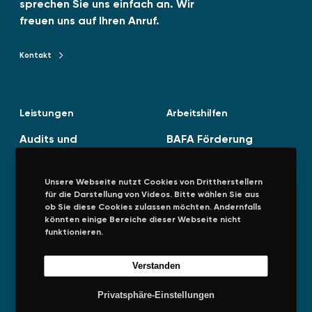
sprechen Sie uns einfach an. Wir
freuen uns auf Ihren Anruf.
Kontakt
Kontakt zu TENAG GmbH
Leistungen
Arbeitshilfen
Audits und
BAFA Förderung
Energiedienstleistunge
Spitzenausgleich
n
(SPAEFV)
Unsere Webseite nutzt Cookies von Drittherstellern
Energiestrategie
für die Darstellung von Videos. Bitte wählen Sie aus
ob Sie diese Cookies zulassen möchten. Andernfalls
Managementsysteme
könnten einige Bereiche dieser Webseite nicht
funktionieren.
Verstanden
Unternehmen
Rechtliches
Privatsphäre-Einstellungen